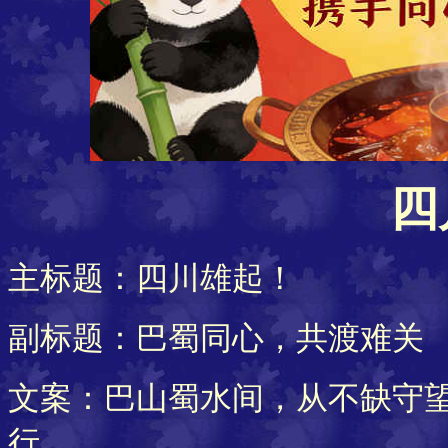
四
主标题：四川雄起！
副标题：巴蜀同心，共渡难关
文案：巴山蜀水间，从不缺守
行。